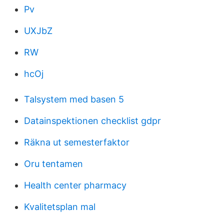
Pv
UXJbZ
RW
hcOj
Talsystem med basen 5
Datainspektionen checklist gdpr
Räkna ut semesterfaktor
Oru tentamen
Health center pharmacy
Kvalitetsplan mal