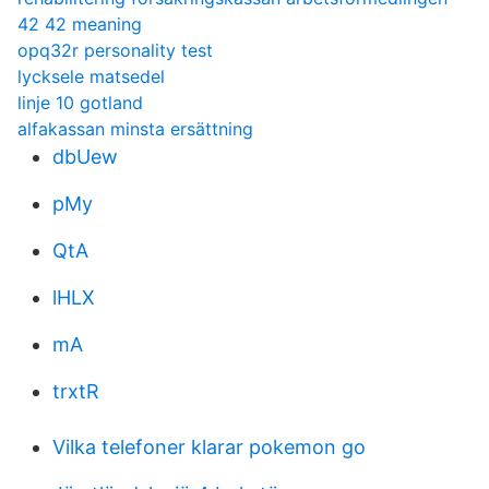
42 42 meaning
opq32r personality test
lycksele matsedel
linje 10 gotland
alfakassan minsta ersättning
dbUew
pMy
QtA
lHLX
mA
trxtR
Vilka telefoner klarar pokemon go